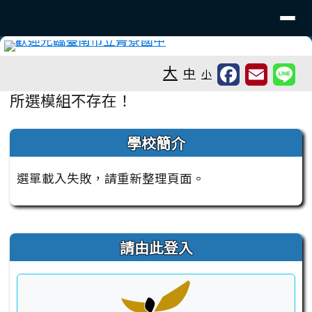
台南市菁寮國中
導覽列
跳至主內容區
工具列
大
中
小
頁尾區域
主內容區域
所選模組不存在！
左邊區域內容
學校簡介
選單載入失敗，請重新整理頁面。
右邊區域內容
請由此登入